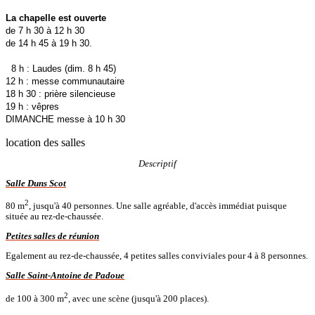
La chapelle est ouverte
de 7 h 30 à 12 h 30
de 14 h 45 à 19 h 30.
8 h : Laudes (dim. 8 h 45)
12 h : messe communautaire
18 h 30 : prière silencieuse
19 h : vêpres
DIMANCHE messe à 10 h 30
location des salles
Descriptif
Salle Duns Scot
2
80 m
, jusqu'à 40 personnes. Une salle agréable, d'accès immédiat puisque
située au rez-de-chaussée.
Petites salles de réunion
Egalement au rez-de-chaussée, 4 petites salles conviviales pour 4 à 8 personnes.
Salle Saint-Antoine de Padoue
2
de 100 à 300 m
, avec une scène (jusqu'à 200 places).