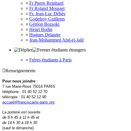
¤
Fr Pierre Reinhard
¤
Fr Roland Mousset
¤
Fr. Jean-Luc Déhès
¤
Godefroy Guillerm
¤
Géréon Bozsoki
¤
Henri Bodin
¤
Hugues Delautre
¤
Jean-Mohammed Abd-el-Jalil
étudiants étrangers
¤
Frères étudiants à Paris

Renseignements
Pour nous joindre
:
7 rue Marie-Rose 75014 PARIS
téléphone : 01 40 52 12 70
télécopie : 01 40 52 12 90
accueil@franciscains-paris.org
La porterie est ouverte
de 8 h 45 à 11 h 45 et
de 14 h 30 à 18 h 30
(sauf le dimanche)