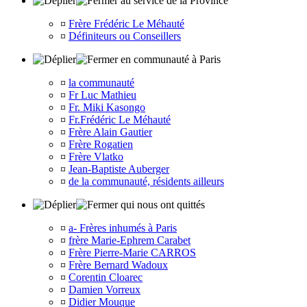
au service de la Province
¤
Frère Frédéric Le Méhauté
¤
Définiteurs ou Conseillers
en communauté à Paris
¤
la communauté
¤
Fr Luc Mathieu
¤
Fr. Miki Kasongo
¤
Fr.Frédéric Le Méhauté
¤
Frère Alain Gautier
¤
Frère Rogatien
¤
Frère Vlatko
¤
Jean-Baptiste Auberger
¤
de la communauté, résidents ailleurs
qui nous ont quittés
¤
a- Frères inhumés à Paris
¤
frère Marie-Ephrem Carabet
¤
Frère Pierre-Marie CARROS
¤
Frère Bernard Wadoux
¤
Corentin Cloarec
¤
Damien Vorreux
¤
Didier Mouque