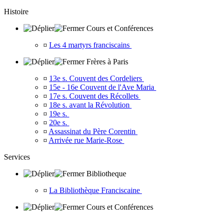
Histoire
Cours et Conférences
¤
Les 4 martyrs franciscains
Frères à Paris
¤
13e s. Couvent des Cordeliers
¤
15e - 16e Couvent de l'Ave Maria
¤
17e s. Couvent des Récollets
¤
18e s. avant la Révolution
¤
19e s.
¤
20e s.
¤
Assassinat du Père Corentin
¤
Arrivée rue Marie-Rose
Services
Bibliotheque
¤
La Bibliothèque Franciscaine
Cours et Conférences