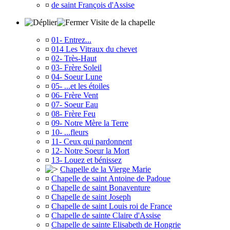
¤
de saint François d'Assise
Visite de la chapelle
¤
01- Entrez...
¤
014 Les Vitraux du chevet
¤
02- Très-Haut
¤
03- Frère Soleil
¤
04- Soeur Lune
¤
05- ...et les étoiles
¤
06- Frère Vent
¤
07- Soeur Eau
¤
08- Frère Feu
¤
09- Notre Mère la Terre
¤
10- ...fleurs
¤
11- Ceux qui pardonnent
¤
12- Notre Soeur la Mort
¤
13- Louez et bénissez
Chapelle de la Vierge Marie
¤
Chapelle de saint Antoine de Padoue
¤
Chapelle de saint Bonaventure
¤
Chapelle de saint Joseph
¤
Chapelle de saint Louis roi de France
¤
Chapelle de sainte Claire d'Assise
¤
Chapelle de sainte Elisabeth de Hongrie