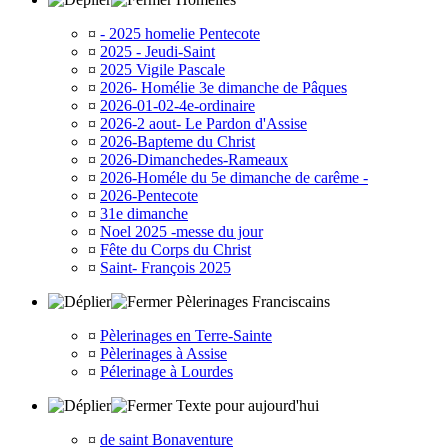
¤
- 2025 homelie Pentecote
¤
2025 - Jeudi-Saint
¤
2025 Vigile Pascale
¤
2026- Homélie 3e dimanche de Pâques
¤
2026-01-02-4e-ordinaire
¤
2026-2 aout- Le Pardon d'Assise
¤
2026-Bapteme du Christ
¤
2026-Dimanchedes-Rameaux
¤
2026-Homéle du 5e dimanche de carême -
¤
2026-Pentecote
¤
31e dimanche
¤
Noel 2025 -messe du jour
¤
Fête du Corps du Christ
¤
Saint- François 2025
Pèlerinages Franciscains
¤
Pèlerinages en Terre-Sainte
¤
Pèlerinages à Assise
¤
Pélerinage à Lourdes
Texte pour aujourd'hui
¤
de saint Bonaventure