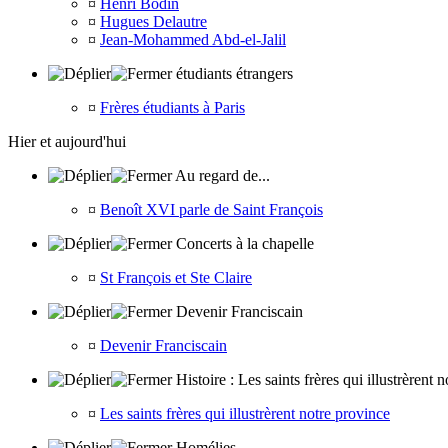
¤
Henri Bodin
¤
Hugues Delautre
¤
Jean-Mohammed Abd-el-Jalil
étudiants étrangers
¤
Frères étudiants à Paris
Hier et aujourd'hui
Au regard de...
¤
Benoît XVI parle de Saint François
Concerts à la chapelle
¤
St François et Ste Claire
Devenir Franciscain
¤
Devenir Franciscain
Histoire : Les saints frères qui illustrèrent 
¤
Les saints frères qui illustrèrent notre province
Homélies