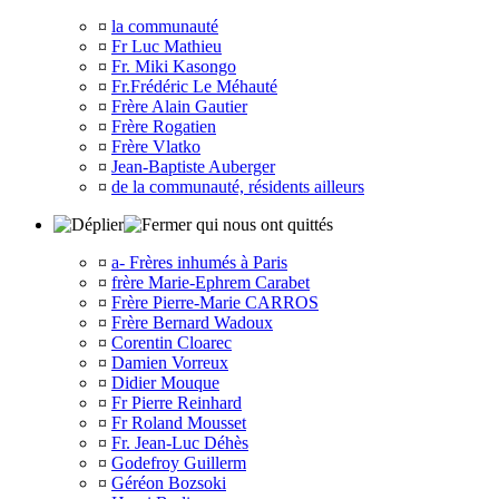
¤
la communauté
¤
Fr Luc Mathieu
¤
Fr. Miki Kasongo
¤
Fr.Frédéric Le Méhauté
¤
Frère Alain Gautier
¤
Frère Rogatien
¤
Frère Vlatko
¤
Jean-Baptiste Auberger
¤
de la communauté, résidents ailleurs
qui nous ont quittés
¤
a- Frères inhumés à Paris
¤
frère Marie-Ephrem Carabet
¤
Frère Pierre-Marie CARROS
¤
Frère Bernard Wadoux
¤
Corentin Cloarec
¤
Damien Vorreux
¤
Didier Mouque
¤
Fr Pierre Reinhard
¤
Fr Roland Mousset
¤
Fr. Jean-Luc Déhès
¤
Godefroy Guillerm
¤
Géréon Bozsoki