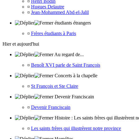
¤
Henri Bodin
¤
Hugues Delautre
¤
Jean-Mohammed Abd-el-Jalil
étudiants étrangers
¤
Frères étudiants à Paris
Hier et aujourd'hui
Au regard de...
¤
Benoît XVI parle de Saint François
Concerts à la chapelle
¤
St François et Ste Claire
Devenir Franciscain
¤
Devenir Franciscain
Histoire : Les saints frères qui illustrèrent 
¤
Les saints frères qui illustrèrent notre province
Homélies