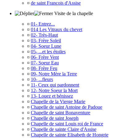
¤
de saint François d'Assise
Visite de la chapelle
¤
01- Entrez...
¤
014 Les Vitraux du chevet
¤
02- Très-Haut
¤
03- Frère Soleil
¤
04- Soeur Lune
¤
05- ...et les étoiles
¤
06- Frère Vent
¤
07- Soeur Eau
¤
08- Frère Feu
¤
09- Notre Mère la Terre
¤
10- ...fleurs
¤
11- Ceux qui pardonnent
¤
12- Notre Soeur la Mort
¤
13- Louez et bénissez
¤
Chapelle de la Vierge Marie
¤
Chapelle de saint Antoine de Padoue
¤
Chapelle de saint Bonaventure
¤
Chapelle de saint Joseph
¤
Chapelle de saint Louis roi de France
¤
Chapelle de sainte Claire d'Assise
¤
Chapelle de sainte Elisabeth de Hongrie