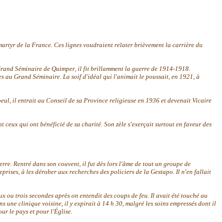
martyr de la France.
Ces lignes voudraient relater brièvement la carrière du
 Grand Séminaire de Quimper
,
il fit brillamment la guerre de 1914-1918.
des au Grand Séminaire. La soif d'idéal qui l'animait le poussait
,
en 1921
,
à
oeul
,
il entrait au Conseil de sa Province religieuse en 1936 et devenait Vicaire
 ceux qui ont bénéficié de sa charité. Son zèle s'exerçait surtout en faveur des
uerre. Rentré dans son couvent
,
il fut dès lors l'âme de tout un groupe de
reprises
,
à les dérober aux recherches des policiers de la Gestapo. Il n'en fallait
ux ou trois secondes après on entendit des coups de feu. Il avait été touché au
ans une clinique voisine
,
il y expirait à 14 h 30
,
malgré les soins empressés dont il
our le pays et pour l'Église.