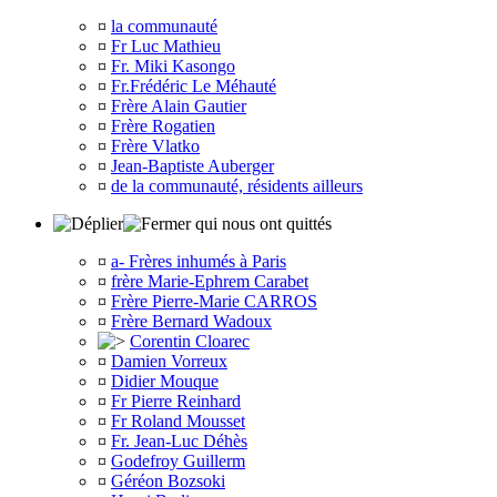
¤
la communauté
¤
Fr Luc Mathieu
¤
Fr. Miki Kasongo
¤
Fr.Frédéric Le Méhauté
¤
Frère Alain Gautier
¤
Frère Rogatien
¤
Frère Vlatko
¤
Jean-Baptiste Auberger
¤
de la communauté, résidents ailleurs
qui nous ont quittés
¤
a- Frères inhumés à Paris
¤
frère Marie-Ephrem Carabet
¤
Frère Pierre-Marie CARROS
¤
Frère Bernard Wadoux
Corentin Cloarec
¤
Damien Vorreux
¤
Didier Mouque
¤
Fr Pierre Reinhard
¤
Fr Roland Mousset
¤
Fr. Jean-Luc Déhès
¤
Godefroy Guillerm
¤
Géréon Bozsoki