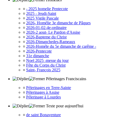
¤
- 2025 homelie Pentecote
¤
2025 - Jeudi-Saint
¤
2025 Vigile Pascale
¤
2026- Homélie 3e dimanche de Pâques
¤
2026-01-02-4e-ordinaire
¤
2026-2 aout- Le Pardon d'Assise
¤
2026-Bapteme du Christ
¤
2026-Dimanchedes-Rameaux
¤
2026-Homéle du 5e dimanche de carême -
¤
2026-Pentecote
¤
31e dimanche
¤
Noel 2025 -messe du jour
¤
Fête du Corps du Christ
¤
Saint- François 2025
Pèlerinages Franciscains
¤
Pèlerinages en Terre-Sainte
¤
Pèlerinages à Assise
¤
Pélerinage à Lourdes
Texte pour aujourd'hui
¤
de saint Bonaventure