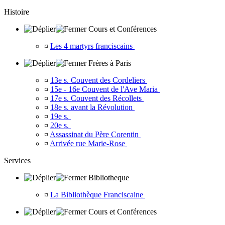
Histoire
Cours et Conférences
¤
Les 4 martyrs franciscains
Frères à Paris
¤
13e s. Couvent des Cordeliers
¤
15e - 16e Couvent de l'Ave Maria
¤
17e s. Couvent des Récollets
¤
18e s. avant la Révolution
¤
19e s.
¤
20e s.
¤
Assassinat du Père Corentin
¤
Arrivée rue Marie-Rose
Services
Bibliotheque
¤
La Bibliothèque Franciscaine
Cours et Conférences