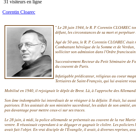
31 visiteurs en ligne
Corentin Cloarec
"
Le 28 j
uin 1944
,
le R. P. Corentin CLOAREC tom
défunt
,
les circonstances de sa mort et perpétuer
Agé de 50 ans
,
le R. P. Corentin CLOAREC était 
Combattant héroïque de la Somme et de Verdun
,
solliciter son admission dans l'Ordre franciscain
Successivement Recteur du Petit Séminaire de F
du couvent de Paris.
Infatigable prédicateur
,
religieux au coeur mag
Tertiaires de Saint-François
,
qui lui avaient vou
Mobilisé en 1940
,
il rejoignait le dépôt de Brest. Là
,
à l'approche des Allemand
Son âme indomptable lui interdisait de se résigner à la défaite. Il était
,
lui aussi
patriotes. Il les assistait de son ministère sacerdotal
,
les aidait de son amitié
,
an
pas davantage pour mettre ceux-ci sur ses traces.
Le 28 juin
,
à midi
,
la police allemande se présentait au couvent de la rue Marie
ventre. Il réussissait cependant à se dégager et gagnait le cloître. Les policiers 
avait fait l'objet. En vrai disciple de l'Évangile
,
il avait
,
à diverses reprises
,
ava