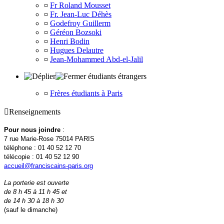
¤
Fr Roland Mousset
¤
Fr. Jean-Luc Déhès
¤
Godefroy Guillerm
¤
Géréon Bozsoki
¤
Henri Bodin
¤
Hugues Delautre
¤
Jean-Mohammed Abd-el-Jalil
étudiants étrangers
¤
Frères étudiants à Paris

Renseignements
Pour nous joindre
:
7 rue Marie-Rose 75014 PARIS
téléphone : 01 40 52 12 70
télécopie : 01 40 52 12 90
accueil@franciscains-paris.org
La porterie est ouverte
de 8 h 45 à 11 h 45 et
de 14 h 30 à 18 h 30
(sauf le dimanche)