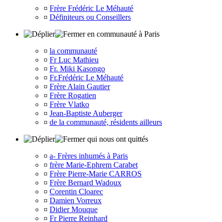
¤
Frère Frédéric Le Méhauté
¤
Définiteurs ou Conseillers
en communauté à Paris
¤
la communauté
¤
Fr Luc Mathieu
¤
Fr. Miki Kasongo
¤
Fr.Frédéric Le Méhauté
¤
Frère Alain Gautier
¤
Frère Rogatien
¤
Frère Vlatko
¤
Jean-Baptiste Auberger
¤
de la communauté, résidents ailleurs
qui nous ont quittés
¤
a- Frères inhumés à Paris
¤
frère Marie-Ephrem Carabet
¤
Frère Pierre-Marie CARROS
¤
Frère Bernard Wadoux
¤
Corentin Cloarec
¤
Damien Vorreux
¤
Didier Mouque
¤
Fr Pierre Reinhard