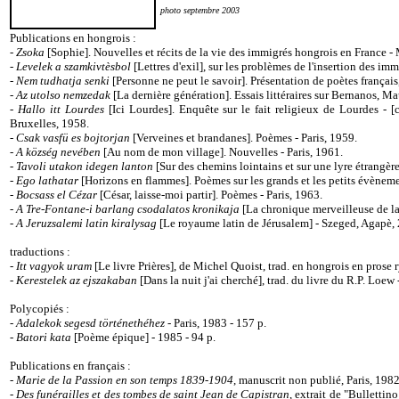
photo septembre 2003
Publications en hongrois :
-
Zsoka
[Sophie]. Nouvelles et récits de la vie des immigrés hongrois en France -
-
Levelek a szamkivtèsbol
[Lettres d'exil], sur les problèmes de l'insertion des imm
-
Nem tudhatja senki
[Personne ne peut le savoir]. Présentation de poètes français
-
Az utolso nemzedak
[La dernière génération]. Essais littéraires sur Bernanos, 
-
Hallo itt Lourdes
[Ici Lourdes]. Enquête sur le fait religieux de Lourdes - [c
Bruxelles, 1958.
-
Csak vasfü es bojtorjan
[Verveines et brandanes]. Poèmes - Paris, 1959.
-
A község nevében
[Au nom de mon village]. Nouvelles - Paris, 1961.
-
Tavoli utakon idegen lanton
[Sur des chemins lointains et sur une lyre étrangère
-
Ego lathatar
[Horizons en flammes]. Poèmes sur les grands et les petits évènemen
-
Bocsass el Cézar
[César, laisse-moi partir]. Poèmes - Paris, 1963.
-
A Tre-Fontane-i barlang csodalatos kronikaja
[La chronique merveilleuse de la
-
A Jeruzsalemi latin kiralysag
[Le royaume latin de Jérusalem] - Szeged, Agapè, 2
traductions :
-
Itt vagyok uram
[Le livre Prières], de Michel Quoist, trad. en hongrois en prose
-
Kerestelek az ejszakaban
[Dans la nuit j'ai cherché], trad. du livre du R.P. Loew
Polycopiés :
-
Adalekok segesd történethéhez
- Paris, 1983 - 157 p.
-
Batori kata
[Poème épique] - 1985 - 94 p.
Publications en français :
-
Marie de la Passion en son temps 1839-1904
, manuscrit non publié, Paris, 1982
-
Des funérailles et des tombes de saint Jean de Capistran
, extrait de "Bulletti