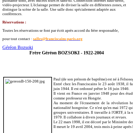
puissante sono, avec micros fixes et sans-fil. Connection internet haut-débit,
vidéo-projecteur. L'éclairage permet de diviser la salle en différentes zones, et
distingue la scène de la salle. Une salle donc spécialement adaptée aux
conférences.
Réservations :
Toutes les réservations se font par écrit après accord du frère responsable,
pour tout contact :
salles@franciscains-paris.org
Géréon Bozsoki
Frère Géréon BOZSOKI - 1922-2004
Paul (de son prénom de baptême) est né à Felsos
Entré chez les Franciscains le 23 août 1938, il fa
juin 1944. Il est ordonné prêtre le 16 juin 1946.
Il vient en France en janvier 1948 pour des étude
comme professeur en Hongrie.
Au moment de l'écrasement de la révolution ho
nationalité hongroise. Ce n'est qu'en mai 1972 qu'
groupes universitaires. Il travaille à l'ORTF, à l
1979. Il collabore à divers journaux et revues.
Le 22 mars 1998, il est décoré par le Ministère de
Il meurt le 19 avril 2004, trois mois à peine après