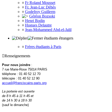
¤
Fr Roland Mousset
¤
Fr. Jean-Luc Déhès
¤
Godefroy Guillerm
Géréon Bozsoki
¤
Henri Bodin
¤
Hugues Delautre
¤
Jean-Mohammed Abd-el-Jalil
étudiants étrangers
¤
Frères étudiants à Paris

Renseignements
Pour nous joindre
:
7 rue Marie-Rose 75014 PARIS
téléphone : 01 40 52 12 70
télécopie : 01 40 52 12 90
accueil@franciscains-paris.org
La porterie est ouverte
de 8 h 45 à 11 h 45 et
de 14 h 30 à 18 h 30
(sauf le dimanche)