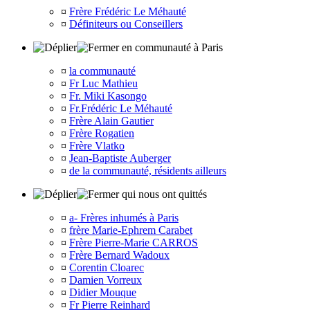
¤
Frère Frédéric Le Méhauté
¤
Définiteurs ou Conseillers
en communauté à Paris
¤
la communauté
¤
Fr Luc Mathieu
¤
Fr. Miki Kasongo
¤
Fr.Frédéric Le Méhauté
¤
Frère Alain Gautier
¤
Frère Rogatien
¤
Frère Vlatko
¤
Jean-Baptiste Auberger
¤
de la communauté, résidents ailleurs
qui nous ont quittés
¤
a- Frères inhumés à Paris
¤
frère Marie-Ephrem Carabet
¤
Frère Pierre-Marie CARROS
¤
Frère Bernard Wadoux
¤
Corentin Cloarec
¤
Damien Vorreux
¤
Didier Mouque
¤
Fr Pierre Reinhard