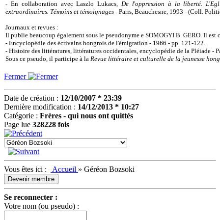
- En collaboration avec Laszlo Lukacs,
De l
'
oppression à la liberté. L
'
Egl
extraordinaires. Témoins et témoignages
- Paris, Beauchesne, 1993 - (Coll. Politi
Journaux et revues :
Il publie beaucoup également sous le pseudonyme e SOMOGYI B. GERO. Il est ci
- Encyclopédie des écrivains hongrois de l'émigration - 1966 - pp. 121-122.
- Histoire des littératures, littératures occidentales, encyclopédie de la Pléiade - P
Sous ce pseudo, il participe à la
Revue littéraire et culturelle de la jeunesse hon
Fermer
Date de création :
12/10/2007 * 23:39
Dernière modification :
14/12/2013 * 10:27
Catégorie :
Frères - qui nous ont quittés
Page lue
328228 fois
Vous êtes ici :
Accueil
»
Géréon Bozsoki
Devenir membre
Se reconnecter :
Votre nom (ou pseudo) :