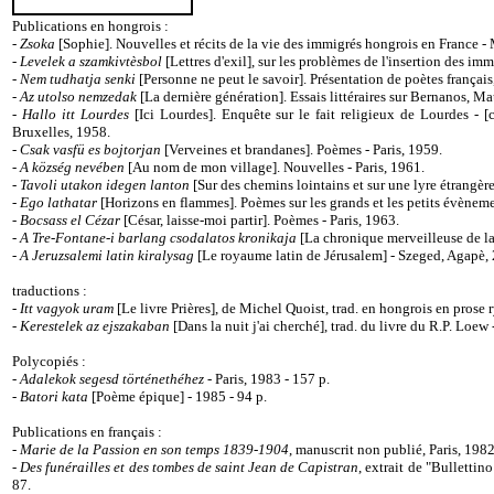
Publications en hongrois :
-
Zsoka
[Sophie]. Nouvelles et récits de la vie des immigrés hongrois en France -
-
Levelek a szamkivtèsbol
[Lettres d'exil], sur les problèmes de l'insertion des imm
-
Nem tudhatja senki
[Personne ne peut le savoir]. Présentation de poètes français
-
Az utolso nemzedak
[La dernière génération]. Essais littéraires sur Bernanos, 
-
Hallo itt Lourdes
[Ici Lourdes]. Enquête sur le fait religieux de Lourdes - [c
Bruxelles, 1958.
-
Csak vasfü es bojtorjan
[Verveines et brandanes]. Poèmes - Paris, 1959.
-
A község nevében
[Au nom de mon village]. Nouvelles - Paris, 1961.
-
Tavoli utakon idegen lanton
[Sur des chemins lointains et sur une lyre étrangère
-
Ego lathatar
[Horizons en flammes]. Poèmes sur les grands et les petits évènemen
-
Bocsass el Cézar
[César, laisse-moi partir]. Poèmes - Paris, 1963.
-
A Tre-Fontane-i barlang csodalatos kronikaja
[La chronique merveilleuse de la
-
A Jeruzsalemi latin kiralysag
[Le royaume latin de Jérusalem] - Szeged, Agapè, 2
traductions :
-
Itt vagyok uram
[Le livre Prières], de Michel Quoist, trad. en hongrois en prose
-
Kerestelek az ejszakaban
[Dans la nuit j'ai cherché], trad. du livre du R.P. Loew
Polycopiés :
-
Adalekok segesd történethéhez
- Paris, 1983 - 157 p.
-
Batori kata
[Poème épique] - 1985 - 94 p.
Publications en français :
-
Marie de la Passion en son temps 1839-1904
, manuscrit non publié, Paris, 1982
-
Des funérailles et des tombes de saint Jean de Capistran
, extrait de "Bulletti
87.