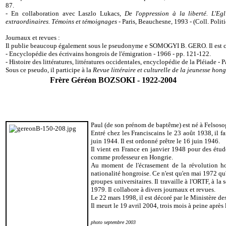
87.
- En collaboration avec Laszlo Lukacs,
De l
'
oppression à la liberté. L
'
Egl
extraordinaires. Témoins et témoignages
- Paris, Beauchesne, 1993 - (Coll. Politi
Journaux et revues :
Il publie beaucoup également sous le pseudonyme e SOMOGYI B. GERO. Il est ci
- Encyclopédie des écrivains hongrois de l'émigration - 1966 - pp. 121-122.
- Histoire des littératures, littératures occidentales, encyclopédie de la Pléiade - P
Sous ce pseudo, il participe à la
Revue littéraire et culturelle de la jeunesse hon
Frère Géréon BOZSOKI - 1922-2004
Paul (de son prénom de baptême) est né à Felsos
Entré chez les Franciscains le 23 août 1938, il fa
juin 1944. Il est ordonné prêtre le 16 juin 1946.
Il vient en France en janvier 1948 pour des étude
comme professeur en Hongrie.
Au moment de l'écrasement de la révolution ho
nationalité hongroise. Ce n'est qu'en mai 1972 qu'
groupes universitaires. Il travaille à l'ORTF, à l
1979. Il collabore à divers journaux et revues.
Le 22 mars 1998, il est décoré par le Ministère de
Il meurt le 19 avril 2004, trois mois à peine après
photo septembre 2003