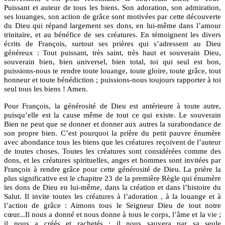
Puissant et auteur de tous les biens. Son adoration, son admiration,
ses louanges, son action de grâce sont motivées par cette découverte
du Dieu qui répand largement ses dons, en lui-même dans l’amour
trinitaire, et au bénéfice de ses créatures. En témoignent les divers
écrits de François, surtout ses prières qui s’adressent au Dieu
généreux : Tout puissant, très saint, très haut et souverain Dieu,
souverain bien, bien universel, bien total, toi qui seul est bon,
puissions-nous te rendre toute louange, toute gloire, toute grâce, tout
honneur et toute bénédiction ; puissions-nous toujours rapporter à toi
seul tous les biens ! Amen.
Pour François, la générosité de Dieu est antérieure à toute autre,
puisqu’elle est la cause même de tout ce qui existe. Le souverain
Bien ne peut que se donner et donner aux autres la surabondance de
son propre bien. C’est pourquoi la prière du petit pauvre énumère
avec abondance tous les biens que les créatures reçoivent de l’auteur
de toutes choses. Toutes les créatures sont considérées comme des
dons, et les créatures spirituelles, anges et hommes sont invitées par
François à rendre grâce pour cette générosité de Dieu. La prière la
plus significative est le chapitre 23 de la première Règle qui énumère
les dons de Dieu en lui-même, dans la création et dans l’histoire du
Salut. Il invite toutes les créatures à l’adoration , à la louange et à
l’action de grâce : Aimons tous le Seigneur Dieu de tout notre
cœur...Il nous a donné et nous donne à tous le corps, l’âme et la vie ;
il nous a créés et rachetés ; il nous sauvera par sa seule