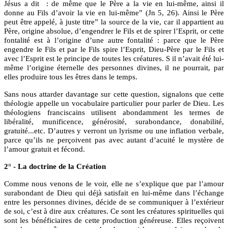
Jésus a dit : de même que le Père a la vie en lui-même, ainsi il
donne au Fils d’avoir la vie en lui-même” (Jn 5, 26). Ainsi le Père
peut être appelé, à juste titre” la source de la vie, car il appartient au
Père, origine absolue, d’engendrer le Fils et de spirer l’Esprit, or cette
fontalité est à l’origine d’une autre fontalité : parce que le Père
engendre le Fils et par le Fils spire l’Esprit, Dieu-Père par le Fils et
avec l’Esprit est le principe de toutes les créatures. S il n’avait été lui-
même l’origine éternelle des personnes divines, il ne pourrait, par
elles produire tous les êtres dans le temps.
Sans nous attarder davantage sur cette question, signalons que cette
théologie appelle un vocabulaire particulier pour parler de Dieu. Les
théologiens franciscains utilisent abondamment les termes de
libéralité, munificence, générosité, surabondance, donabilité,
gratuité...etc. D’autres y verront un lyrisme ou une inflation verbale,
parce qu’ils ne perçoivent pas avec autant d’acuité le mystère de
l’amour gratuit et fécond.
2° - La doctrine de la Création
Comme nous venons de le voir, elle ne s’explique que par l’amour
surabondant de Dieu qui déjà satisfait en lui-même dans l’échange
entre les personnes divines, décide de se communiquer à l’extérieur
de soi, c’est à dire aux créatures. Ce sont les créatures spirituelles qui
sont les bénéficiaires de cette production généreuse. Elles reçoivent