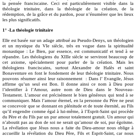
la pensée franciscaine. Ceci est particulièrement visible dans la
théologie trinitaire, dans la théologie de la création, de la
rédemption, de la grâce et du pardon, pour n’énumérer que les lieux
les plus significatifs.
1° -La théologie trinitaire
Elle est basée sur un adage attribué au Pseudo-Denys, un théologien
et un mystique du VIe siècle, très en vogue dans la spiritualité
monastique : Le Bien, par essence, est communicatif et tend à se
répandre. Les théologiens du XIIIe siècle se serviront beaucoup de
cet axiome, spécialement pour parler de la création. Mais les
théologiens franciscains, surtout Alexandre de Halès et saint
Bonaventure en font le fondement de leur théologie trinitaire. Nous
pouvons résumer ainsi leur raisonnement : Dans l’ Evangile, Jésus
affirme qu’un seul est Bon. Il donne ainsi ce nom à Dieu pour
l’identifier à l’Amour, autre nom de Dieu dans le Nouveau-
Testament. L’amour est précisément le bien généreux qui tend à se
communiquer. Mais l’amour éternel, en la personne du Père ne peut
se concevoir que se donnant en plénitude et de toute éternité, au Fils
qu’il engendre comme égal à lui-même, à l’Esprit-Saint qui procède
du Père et du Fils par un pur amour totalement gratuit. Un amour qui
n’aboutit pas au don de soi ne serait qu’amour de soi, pur égoïsme.
La révélation que Jésus nous a faite du Dieu-amour nous oblige à
accueillir la révélation du Dieu Père, Fils et Esprit-Saint, car nous