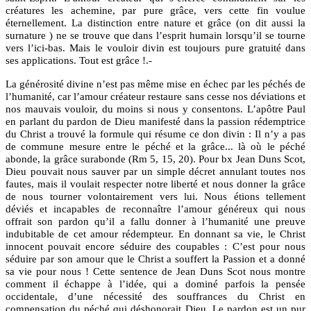
créatures les achemine, par pure grâce, vers cette fin voulue
éternellement. La distinction entre nature et grâce (on dit aussi la
surnature ) ne se trouve que dans l’esprit humain lorsqu’il se tourne
vers l’ici-bas. Mais le vouloir divin est toujours pure gratuité dans
ses applications. Tout est grâce !.-
La générosité divine n’est pas même mise en échec par les péchés de
l’humanité, car l’amour créateur restaure sans cesse nos déviations et
nos mauvais vouloir, du moins si nous y consentons. L’apôtre Paul
en parlant du pardon de Dieu manifesté dans la passion rédemptrice
du Christ a trouvé la formule qui résume ce don divin : Il n’y a pas
de commune mesure entre le péché et la grâce... là où le péché
abonde, la grâce surabonde (Rm 5, 15, 20). Pour bx Jean Duns Scot,
Dieu pouvait nous sauver par un simple décret annulant toutes nos
fautes, mais il voulait respecter notre liberté et nous donner la grâce
de nous tourner volontairement vers lui. Nous étions tellement
déviés et incapables de reconnaître l’amour généreux qui nous
offrait son pardon qu’il a fallu donner à l’humanité une preuve
indubitable de cet amour rédempteur. En donnant sa vie, le Christ
innocent pouvait encore séduire des coupables : C’est pour nous
séduire par son amour que le Christ a souffert la Passion et a donné
sa vie pour nous ! Cette sentence de Jean Duns Scot nous montre
comment il échappe à l’idée, qui a dominé parfois la pensée
occidentale, d’une nécessité des souffrances du Christ en
compensation du péché qui déshonorait Dieu. Le pardon est un pur