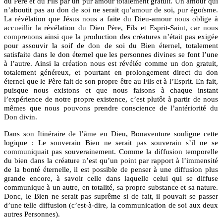
du Père et du Fils par un pur amour totalement gratuit. Un amour qui
n’aboutit pas au don de soi ne serait qu’amour de soi, pur égoïsme.
La révélation que Jésus nous a faite du Dieu-amour nous oblige à
accueillir la révélation du Dieu Père, Fils et Esprit-Saint, car nous
comprenons ainsi que la production des créatures n’était pas exigée
pour assouvir la soif de don de soi du Bien éternel, totalement
satisfaite dans le don éternel que les personnes divines se font l’une
à l’autre. Ainsi la création nous est révélée comme un don gratuit,
totalement généreux, et pourtant en prolongement direct du don
éternel que le Père fait de son propre être au Fils et à l’Esprit. En fait,
puisque nous existons et que nous faisons à chaque instant
l’expérience de notre propre existence, c’est plutôt à partir de nous
mêmes que nous pouvons prendre conscience de l’antériorité du
Don divin.
Dans son Itinéraire de l’âme en Dieu, Bonaventure souligne cette
logique : Le souverain Bien ne serait pas souverain s’il ne se
communiquait pas souverainement. Comme la diffusion temporelle
du bien dans la créature n’est qu’un point par rapport à l’immensité
de la bonté éternelle, il est possible de penser à une diffusion plus
grande encore, à savoir celle dans laquelle celui qui se diffuse
communique à un autre, en totalité, sa propre substance et sa nature.
Donc, le Bien ne serait pas suprême si de fait, il pouvait se passer
d’une telle diffusion (c’est-à-dire, la communication de soi aux deux
autres Personnes).