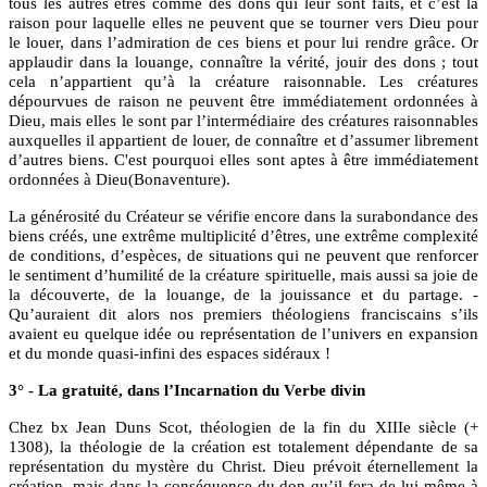
tous les autres êtres comme des dons qui leur sont faits, et c’est la
raison pour laquelle elles ne peuvent que se tourner vers Dieu pour
le louer, dans l’admiration de ces biens et pour lui rendre grâce. Or
applaudir dans la louange, connaître la vérité, jouir des dons ; tout
cela n’appartient qu’à la créature raisonnable. Les créatures
dépourvues de raison ne peuvent être immédiatement ordonnées à
Dieu, mais elles le sont par l’intermédiaire des créatures raisonnables
auxquelles il appartient de louer, de connaître et d’assumer librement
d’autres biens. C'est pourquoi elles sont aptes à être immédiatement
ordonnées à Dieu(Bonaventure).
La générosité du Créateur se vérifie encore dans la surabondance des
biens créés, une extrême multiplicité d’êtres, une extrême complexité
de conditions, d’espèces, de situations qui ne peuvent que renforcer
le sentiment d’humilité de la créature spirituelle, mais aussi sa joie de
la découverte, de la louange, de la jouissance et du partage. -
Qu’auraient dit alors nos premiers théologiens franciscains s’ils
avaient eu quelque idée ou représentation de l’univers en expansion
et du monde quasi-infini des espaces sidéraux !
3° - La gratuité, dans l’Incarnation du Verbe divin
Chez bx Jean Duns Scot, théologien de la fin du XIIIe siècle (+
1308), la théologie de la création est totalement dépendante de sa
représentation du mystère du Christ. Dieu prévoit éternellement la
création, mais dans la conséquence du don qu’il fera de lui-même à