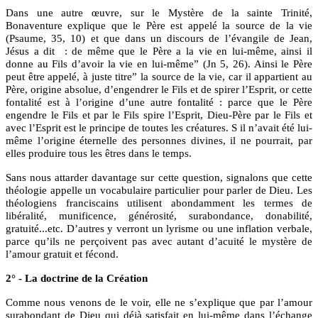
Dans une autre œuvre, sur le Mystère de la sainte Trinité,
Bonaventure explique que le Père est appelé la source de la vie
(Psaume, 35, 10) et que dans un discours de l’évangile de Jean,
Jésus a dit : de même que le Père a la vie en lui-même, ainsi il
donne au Fils d’avoir la vie en lui-même” (Jn 5, 26). Ainsi le Père
peut être appelé, à juste titre” la source de la vie, car il appartient au
Père, origine absolue, d’engendrer le Fils et de spirer l’Esprit, or cette
fontalité est à l’origine d’une autre fontalité : parce que le Père
engendre le Fils et par le Fils spire l’Esprit, Dieu-Père par le Fils et
avec l’Esprit est le principe de toutes les créatures. S il n’avait été lui-
même l’origine éternelle des personnes divines, il ne pourrait, par
elles produire tous les êtres dans le temps.
Sans nous attarder davantage sur cette question, signalons que cette
théologie appelle un vocabulaire particulier pour parler de Dieu. Les
théologiens franciscains utilisent abondamment les termes de
libéralité, munificence, générosité, surabondance, donabilité,
gratuité...etc. D’autres y verront un lyrisme ou une inflation verbale,
parce qu’ils ne perçoivent pas avec autant d’acuité le mystère de
l’amour gratuit et fécond.
2° - La doctrine de la Création
Comme nous venons de le voir, elle ne s’explique que par l’amour
surabondant de Dieu qui déjà satisfait en lui-même dans l’échange