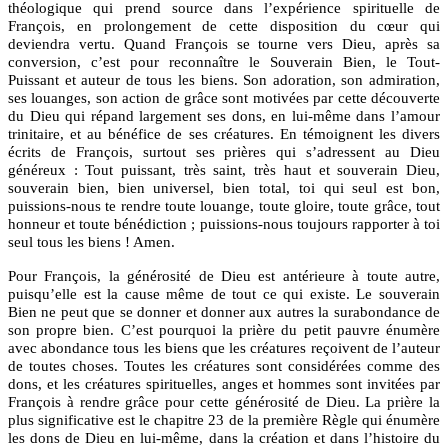
théologique qui prend source dans l’expérience spirituelle de
François, en prolongement de cette disposition du cœur qui
deviendra vertu. Quand François se tourne vers Dieu, après sa
conversion, c’est pour reconnaître le Souverain Bien, le Tout-
Puissant et auteur de tous les biens. Son adoration, son admiration,
ses louanges, son action de grâce sont motivées par cette découverte
du Dieu qui répand largement ses dons, en lui-même dans l’amour
trinitaire, et au bénéfice de ses créatures. En témoignent les divers
écrits de François, surtout ses prières qui s’adressent au Dieu
généreux : Tout puissant, très saint, très haut et souverain Dieu,
souverain bien, bien universel, bien total, toi qui seul est bon,
puissions-nous te rendre toute louange, toute gloire, toute grâce, tout
honneur et toute bénédiction ; puissions-nous toujours rapporter à toi
seul tous les biens ! Amen.
Pour François, la générosité de Dieu est antérieure à toute autre,
puisqu’elle est la cause même de tout ce qui existe. Le souverain
Bien ne peut que se donner et donner aux autres la surabondance de
son propre bien. C’est pourquoi la prière du petit pauvre énumère
avec abondance tous les biens que les créatures reçoivent de l’auteur
de toutes choses. Toutes les créatures sont considérées comme des
dons, et les créatures spirituelles, anges et hommes sont invitées par
François à rendre grâce pour cette générosité de Dieu. La prière la
plus significative est le chapitre 23 de la première Règle qui énumère
les dons de Dieu en lui-même, dans la création et dans l’histoire du