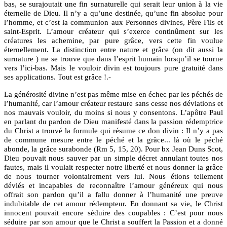
bas, se surajoutait une fin surnaturelle qui serait leur union à la vie
éternelle de Dieu. Il n’y a qu’une destinée, qu’une fin absolue pour
l’homme, et c’est la communion aux Personnes divines, Père Fils et
saint-Esprit. L’amour créateur qui s’exerce continûment sur les
créatures les achemine, par pure grâce, vers cette fin voulue
éternellement. La distinction entre nature et grâce (on dit aussi la
surnature ) ne se trouve que dans l’esprit humain lorsqu’il se tourne
vers l’ici-bas. Mais le vouloir divin est toujours pure gratuité dans
ses applications. Tout est grâce !.-
La générosité divine n’est pas même mise en échec par les péchés de
l’humanité, car l’amour créateur restaure sans cesse nos déviations et
nos mauvais vouloir, du moins si nous y consentons. L’apôtre Paul
en parlant du pardon de Dieu manifesté dans la passion rédemptrice
du Christ a trouvé la formule qui résume ce don divin : Il n’y a pas
de commune mesure entre le péché et la grâce... là où le péché
abonde, la grâce surabonde (Rm 5, 15, 20). Pour bx Jean Duns Scot,
Dieu pouvait nous sauver par un simple décret annulant toutes nos
fautes, mais il voulait respecter notre liberté et nous donner la grâce
de nous tourner volontairement vers lui. Nous étions tellement
déviés et incapables de reconnaître l’amour généreux qui nous
offrait son pardon qu’il a fallu donner à l’humanité une preuve
indubitable de cet amour rédempteur. En donnant sa vie, le Christ
innocent pouvait encore séduire des coupables : C’est pour nous
séduire par son amour que le Christ a souffert la Passion et a donné