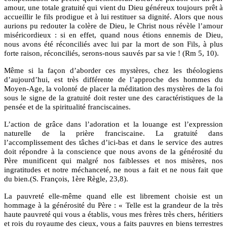
amour, une totale gratuité qui vient du Dieu généreux toujours prêt à
accueillir le fils prodigue et à lui restituer sa dignité. Alors que nous
aurions pu redouter la colère de Dieu, le Christ nous révèle l’amour
miséricordieux : si en effet, quand nous étions ennemis de Dieu,
nous avons été réconciliés avec lui par la mort de son Fils, à plus
forte raison, réconciliés, serons-nous sauvés par sa vie ! (Rm 5, 10).
Même si la façon d’aborder ces mystères, chez les théologiens
d’aujourd’hui, est très différente de l’approche des hommes du
Moyen-Age, la volonté de placer la méditation des mystères de la foi
sous le signe de la gratuité doit rester une des caractéristiques de la
pensée et de la spiritualité franciscaines.
L’action de grâce dans l’adoration et la louange est l’expression
naturelle de la prière franciscaine. La gratuité dans
l’accomplissement des tâches d’ici-bas et dans le service des autres
doit répondre à la conscience que nous avons de la générosité du
Père munificent qui malgré nos faiblesses et nos misères, nos
ingratitudes et notre méchanceté, ne nous a fait et ne nous fait que
du bien.(S. François, 1ère Règle, 23,8).
La pauvreté elle-même quand elle est librement choisie est un
hommage à la générosité du Père : « Telle est la grandeur de la très
haute pauvreté qui vous a établis, vous mes frères très chers, héritiers
et rois du royaume des cieux, vous a faits pauvres en biens terrestres