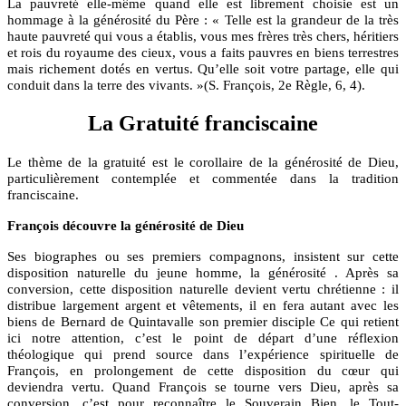
La pauvreté elle-même quand elle est librement choisie est un
hommage à la générosité du Père : « Telle est la grandeur de la très
haute pauvreté qui vous a établis, vous mes frères très chers, héritiers
et rois du royaume des cieux, vous a faits pauvres en biens terrestres
mais richement dotés en vertus. Qu’elle soit votre partage, elle qui
conduit dans la terre des vivants. »(S. François, 2e Règle, 6, 4).
La Gratuité franciscaine
Le thème de la gratuité est le corollaire de la générosité de Dieu,
particulièrement contemplée et commentée dans la tradition
franciscaine.
François découvre la générosité de Dieu
Ses biographes ou ses premiers compagnons, insistent sur cette
disposition naturelle du jeune homme, la générosité . Après sa
conversion, cette disposition naturelle devient vertu chrétienne : il
distribue largement argent et vêtements, il en fera autant avec les
biens de Bernard de Quintavalle son premier disciple Ce qui retient
ici notre attention, c’est le point de départ d’une réflexion
théologique qui prend source dans l’expérience spirituelle de
François, en prolongement de cette disposition du cœur qui
deviendra vertu. Quand François se tourne vers Dieu, après sa
conversion, c’est pour reconnaître le Souverain Bien, le Tout-