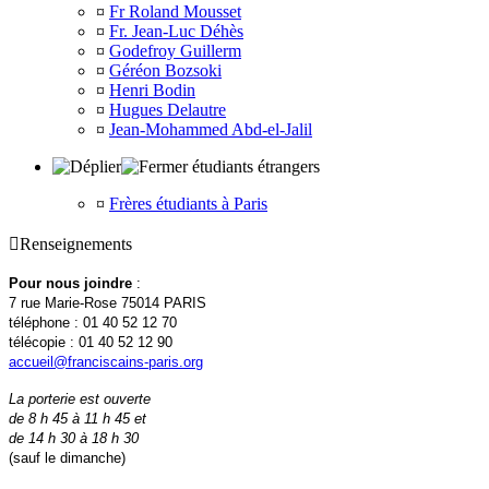
¤
Fr Roland Mousset
¤
Fr. Jean-Luc Déhès
¤
Godefroy Guillerm
¤
Géréon Bozsoki
¤
Henri Bodin
¤
Hugues Delautre
¤
Jean-Mohammed Abd-el-Jalil
étudiants étrangers
¤
Frères étudiants à Paris

Renseignements
Pour nous joindre
:
7 rue Marie-Rose 75014 PARIS
téléphone : 01 40 52 12 70
télécopie : 01 40 52 12 90
accueil@franciscains-paris.org
La porterie est ouverte
de 8 h 45 à 11 h 45 et
de 14 h 30 à 18 h 30
(sauf le dimanche)