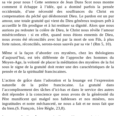
sa vie pour nous ! Cette sentence de Jean Duns Scot nous montre
comment il échappe à l’idée, qui a dominé parfois la pensée
occidentale, d’une nécessité des souffrances du Christ en
compensation du péché qui déshonorait Dieu. Le pardon est un pur
amour, une totale gratuité qui vient du Dieu généreux toujours prêt à
accueillir le fils prodigue et à lui restituer sa dignité. Alors que nous
aurions pu redouter la colère de Dieu, le Christ nous révèle l’amour
miséricordieux : si en effet, quand nous étions ennemis de Dieu,
nous avons été réconciliés avec lui par la mort de son Fils, à plus
forte raison, réconciliés, serons-nous sauvés par sa vie ! (Rm 5, 10).
Même si la façon d’aborder ces mystères, chez les théologiens
d’aujourd’hui, est très différente de l’approche des hommes du
Moyen-Age, la volonté de placer la méditation des mystères de la foi
sous le signe de la gratuité doit rester une des caractéristiques de la
pensée et de la spiritualité franciscaines.
L’action de grâce dans l’adoration et la louange est l’expression
naturelle de la prière franciscaine. La gratuité dans
l’accomplissement des tâches d’ici-bas et dans le service des autres
doit répondre à la conscience que nous avons de la générosité du
Père munificent qui malgré nos faiblesses et nos misères, nos
ingratitudes et notre méchanceté, ne nous a fait et ne nous fait que
du bien.(S. François, 1ère Règle, 23,8).