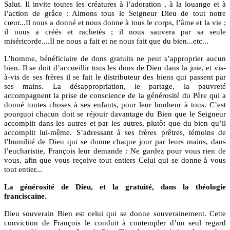
Salut. Il invite toutes les créatures à l’adoration , à la louange et à
l’action de grâce : Aimons tous le Seigneur Dieu de tout notre
cœur...Il nous a donné et nous donne à tous le corps, l’âme et la vie ;
il nous a créés et rachetés ; il nous sauvera par sa seule
miséricorde....Il ne nous a fait et ne nous fait que du bien...etc...
L’homme, bénéficiaire de dons gratuits ne peut s’approprier aucun
bien. Il se doit d’accueillir tous les dons de Dieu dans la joie, et vis-
à-vis de ses frères il se fait le distributeur des biens qui passent par
ses mains. La désappropriation, le partage, la pauvreté
accompagnent la prise de conscience de la générosité du Père qui a
donné toutes choses à ses enfants, pour leur bonheur à tous. C’est
pourquoi chacun doit se réjouir davantage du Bien que le Seigneur
accomplit dans les autres et par les autres, plutôt que du bien qu’il
accomplit lui-même. S’adressant à ses frères prêtres, témoins de
l’humilité de Dieu qui se donne chaque jour par leurs mains, dans
l’eucharistie, François leur demande : Ne gardez pour vous rien de
vous, afin que vous reçoive tout entiers Celui qui se donne à vous
tout entier...
La générosité de Dieu, et la gratuité, dans la théologie
franciscaine.
Dieu souverain Bien est celui qui se donne souverainement. Cette
conviction de François le conduit à contempler d’un seul regard