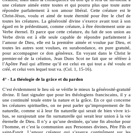
une créature aimée entre toutes et qui pourra plus que toute autre
répondre parfaitement à son amour libéral. Cette créature est le
Christ-Jésus, voulu et aimé de toute éternité pour être le chef de
toutes les créatures. La générosité divine s’exerce avant tout à son
égard en le prédestinant, comme créature, à être étroitement unie au
Verbe éternel. Et parce que cette créature, du fait de son union au
Verbe divin est à elle seule capable de répondre parfaitement à
l’amour de Dieu, elle est la première aimée et voulue par Dieu, et
toutes les autres sont voulues, en surabondance, en pure gratuité,
pour accompagner ce don généreux. En voyant dans le Christ le
premier-né de la création, Jean Duns Scot ne fait que se référer à
l’Apôtre Paul qui affirme qu’il est celui en qui tout a été voulu et
créé, et celui vers lequel tout va. (Col. 1, 15-16).
4° - La théologie de la grâce et du pardon
C’est évidemment le lieu où se vérifie le mieux la générosité-gratuité
divine. Il faut signaler que pour les théologiens franciscains, il y a
une continuité totale entre la nature et la grâce. En ce qui concerne
les créatures spirituelles, on ne peut parler qu’improprement de fin
naturelle, comme si à leur fin naturelle qui serait de bien vivre ici-
bas, se surajoutait une fin surnaturelle qui serait leur union à la vie
éternelle de Dieu. Il n’y a qu’une destinée, qu’une fin absolue pour
l’homme, et c’est la communion aux Personnes divines, Père Fils et
saint-Esprit. L’amour créateur qui s’exerce continûment sur les