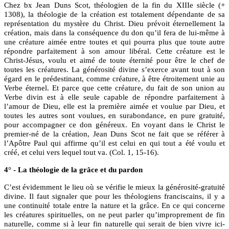
Chez bx Jean Duns Scot, théologien de la fin du XIIIe siècle (+
1308), la théologie de la création est totalement dépendante de sa
représentation du mystère du Christ. Dieu prévoit éternellement la
création, mais dans la conséquence du don qu’il fera de lui-même à
une créature aimée entre toutes et qui pourra plus que toute autre
répondre parfaitement à son amour libéral. Cette créature est le
Christ-Jésus, voulu et aimé de toute éternité pour être le chef de
toutes les créatures. La générosité divine s’exerce avant tout à son
égard en le prédestinant, comme créature, à être étroitement unie au
Verbe éternel. Et parce que cette créature, du fait de son union au
Verbe divin est à elle seule capable de répondre parfaitement à
l’amour de Dieu, elle est la première aimée et voulue par Dieu, et
toutes les autres sont voulues, en surabondance, en pure gratuité,
pour accompagner ce don généreux. En voyant dans le Christ le
premier-né de la création, Jean Duns Scot ne fait que se référer à
l’Apôtre Paul qui affirme qu’il est celui en qui tout a été voulu et
créé, et celui vers lequel tout va. (Col. 1, 15-16).
4° - La théologie de la grâce et du pardon
C’est évidemment le lieu où se vérifie le mieux la générosité-gratuité
divine. Il faut signaler que pour les théologiens franciscains, il y a
une continuité totale entre la nature et la grâce. En ce qui concerne
les créatures spirituelles, on ne peut parler qu’improprement de fin
naturelle, comme si à leur fin naturelle qui serait de bien vivre ici-