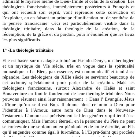
admiratif le mystère même de Dieu-Trinité et celui de la création. Les
théologiens franciscains, immédiatement postérieurs à François et
qui ont recueilli son esprit, vont reprendre cette conviction et
l’exploiter, en en faisant un principe d’unification ou de synthèse de
la pensée franciscaine. Ceci est particulièrement visible dans la
théologie trinitaire, dans la théologie de la création, de la
rédemption, de la grâce et du pardon, pour n’énumérer que les lieux
les plus significatifs.
1° -La théologie trinitaire
Elle est basée sur un adage attribué au Pseudo-Denys, un théologien
et un mystique du VIe siècle, très en vogue dans la spiritualité
monastique : Le Bien, par essence, est communicatif et tend à se
répandre. Les théologiens du XIIIe siècle se serviront beaucoup de
cet axiome, spécialement pour parler de la création. Mais les
théologiens franciscains, surtout Alexandre de Halès et saint
Bonaventure en font le fondement de leur théologie trinitaire. Nous
pouvons résumer ainsi leur raisonnement : Dans l’ Evangile, Jésus
affirme qu’un seul est Bon. Il donne ainsi ce nom à Dieu pour
l’identifier à l’Amour, autre nom de Dieu dans le Nouveau-
Testament. L’amour est précisément le bien généreux qui tend à se
communiquer. Mais l’amour éternel, en la personne du Père ne peut
se concevoir que se donnant en plénitude et de toute éternité, au Fils
qu’il engendre comme égal à lui-même, à l’Esprit-Saint qui procède