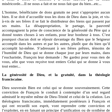
miséricorde....Il ne nous a fait et ne nous fait que du bien...etc...
L’homme, bénéficiaire de dons gratuits ne peut s’approprier aucun
bien. Il se doit d’accueillir tous les dons de Dieu dans la joie, et vis-
à-vis de ses frères il se fait le distributeur des biens qui passent par
ses mains. La désappropriation, le partage, la pauvreté
accompagnent la prise de conscience de la générosité du Père qui a
donné toutes choses à ses enfants, pour leur bonheur à tous. C’est
pourquoi chacun doit se réjouir davantage du Bien que le Seigneur
accomplit dans les autres et par les autres, plutôt que du bien qu’il
accomplit lui-même. S’adressant à ses frères prêtres, témoins de
l’humilité de Dieu qui se donne chaque jour par leurs mains, dans
l’eucharistie, François leur demande : Ne gardez pour vous rien de
vous, afin que vous reçoive tout entiers Celui qui se donne à vous
tout entier...
La générosité de Dieu, et la gratuité, dans la théologie
franciscaine.
Dieu souverain Bien est celui qui se donne souverainement. Cette
conviction de François le conduit à contempler d’un seul regard
admiratif le mystère même de Dieu-Trinité et celui de la création. Les
théologiens franciscains, immédiatement postérieurs à François et
qui ont recueilli son esprit, vont reprendre cette conviction et
l’exploiter, en en faisant un principe d’unification ou de synthèse de