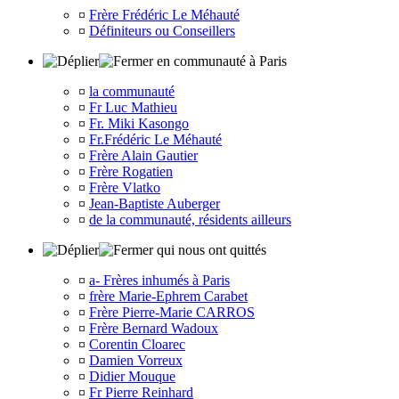
¤
Frère Frédéric Le Méhauté
¤
Définiteurs ou Conseillers
en communauté à Paris
¤
la communauté
¤
Fr Luc Mathieu
¤
Fr. Miki Kasongo
¤
Fr.Frédéric Le Méhauté
¤
Frère Alain Gautier
¤
Frère Rogatien
¤
Frère Vlatko
¤
Jean-Baptiste Auberger
¤
de la communauté, résidents ailleurs
qui nous ont quittés
¤
a- Frères inhumés à Paris
¤
frère Marie-Ephrem Carabet
¤
Frère Pierre-Marie CARROS
¤
Frère Bernard Wadoux
¤
Corentin Cloarec
¤
Damien Vorreux
¤
Didier Mouque
¤
Fr Pierre Reinhard