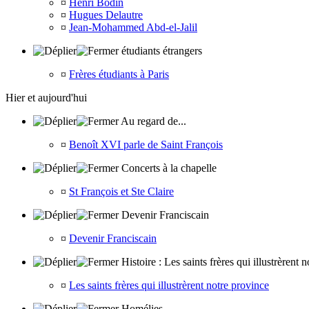
¤
Henri Bodin
¤
Hugues Delautre
¤
Jean-Mohammed Abd-el-Jalil
étudiants étrangers
¤
Frères étudiants à Paris
Hier et aujourd'hui
Au regard de...
¤
Benoît XVI parle de Saint François
Concerts à la chapelle
¤
St François et Ste Claire
Devenir Franciscain
¤
Devenir Franciscain
Histoire : Les saints frères qui illustrèrent 
¤
Les saints frères qui illustrèrent notre province
Homélies