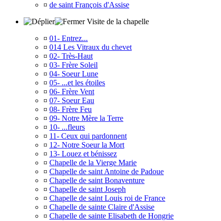
¤
de saint François d'Assise
Visite de la chapelle
¤
01- Entrez...
¤
014 Les Vitraux du chevet
¤
02- Très-Haut
¤
03- Frère Soleil
¤
04- Soeur Lune
¤
05- ...et les étoiles
¤
06- Frère Vent
¤
07- Soeur Eau
¤
08- Frère Feu
¤
09- Notre Mère la Terre
¤
10- ...fleurs
¤
11- Ceux qui pardonnent
¤
12- Notre Soeur la Mort
¤
13- Louez et bénissez
¤
Chapelle de la Vierge Marie
¤
Chapelle de saint Antoine de Padoue
¤
Chapelle de saint Bonaventure
¤
Chapelle de saint Joseph
¤
Chapelle de saint Louis roi de France
¤
Chapelle de sainte Claire d'Assise
¤
Chapelle de sainte Elisabeth de Hongrie