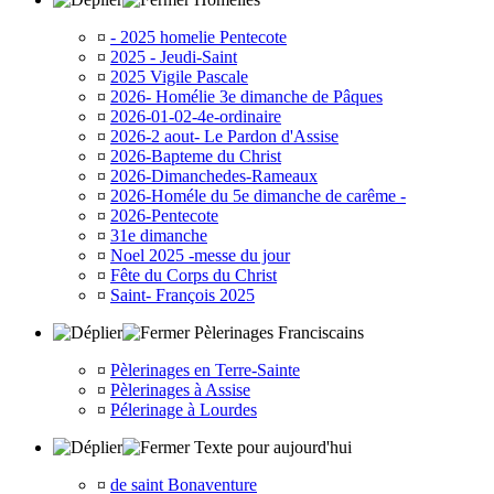
¤
- 2025 homelie Pentecote
¤
2025 - Jeudi-Saint
¤
2025 Vigile Pascale
¤
2026- Homélie 3e dimanche de Pâques
¤
2026-01-02-4e-ordinaire
¤
2026-2 aout- Le Pardon d'Assise
¤
2026-Bapteme du Christ
¤
2026-Dimanchedes-Rameaux
¤
2026-Homéle du 5e dimanche de carême -
¤
2026-Pentecote
¤
31e dimanche
¤
Noel 2025 -messe du jour
¤
Fête du Corps du Christ
¤
Saint- François 2025
Pèlerinages Franciscains
¤
Pèlerinages en Terre-Sainte
¤
Pèlerinages à Assise
¤
Pélerinage à Lourdes
Texte pour aujourd'hui
¤
de saint Bonaventure