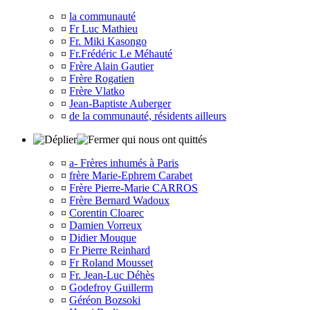
¤
la communauté
¤
Fr Luc Mathieu
¤
Fr. Miki Kasongo
¤
Fr.Frédéric Le Méhauté
¤
Frère Alain Gautier
¤
Frère Rogatien
¤
Frère Vlatko
¤
Jean-Baptiste Auberger
¤
de la communauté, résidents ailleurs
qui nous ont quittés
¤
a- Frères inhumés à Paris
¤
frère Marie-Ephrem Carabet
¤
Frère Pierre-Marie CARROS
¤
Frère Bernard Wadoux
¤
Corentin Cloarec
¤
Damien Vorreux
¤
Didier Mouque
¤
Fr Pierre Reinhard
¤
Fr Roland Mousset
¤
Fr. Jean-Luc Déhès
¤
Godefroy Guillerm
¤
Géréon Bozsoki