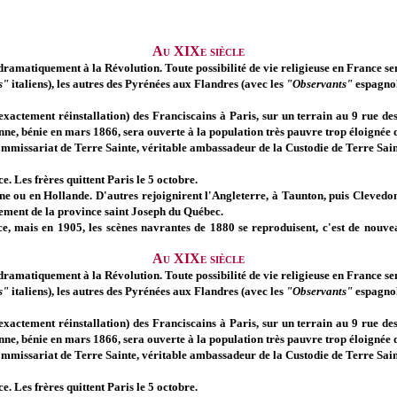
Au XIXe siècle
s dramatiquement à la Révolution. Toute possibilité de vie religieuse en France s
s"
italiens), les autres des Pyrénées aux Flandres (avec les
"Observants"
espagnol
 exactement réinstallation) des Franciscains à Paris, sur un terrain au 9 rue de
nne, bénie en mars 1866, sera ouverte à la population très pauvre trop éloignée 
mmissariat de Terre Sainte, véritable ambassadeur de la Custodie de Terre Sainte
ce. Les frères quittent Paris le 5 octobre.
ne ou en Hollande. D'autres rejoignirent l'Angleterre, à Taunton, puis Clevedon,
pement de la province saint Joseph du Québec.
ce, mais en 1905, les scènes navrantes de 1880 se reproduisent, c'est de nouv
Au XIXe siècle
s dramatiquement à la Révolution. Toute possibilité de vie religieuse en France s
s"
italiens), les autres des Pyrénées aux Flandres (avec les
"Observants"
espagnol
 exactement réinstallation) des Franciscains à Paris, sur un terrain au 9 rue de
nne, bénie en mars 1866, sera ouverte à la population très pauvre trop éloignée 
mmissariat de Terre Sainte, véritable ambassadeur de la Custodie de Terre Sainte
ce. Les frères quittent Paris le 5 octobre.